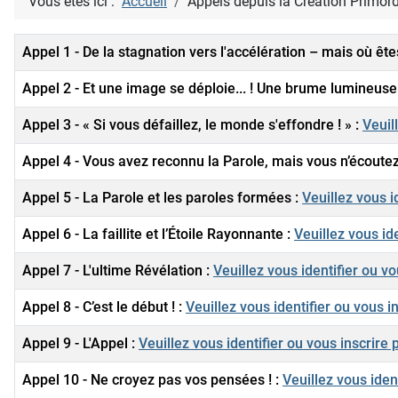
Vous êtes ici :
Accueil
Appels depuis la Création Primord
Titre
Appel 1 - De la stagnation vers l'accélération – mais où êt
Appel 2 - Et une image se déploie... ! Une brume lumineuse
Appel 3 - « Si vous défaillez, le monde s'effondre ! » :
Veuill
Appel 4 - Vous avez reconnu la Parole, mais vous n’écoutez
Appel 5 - La Parole et les paroles formées :
Veuillez vous id
Appel 6 - La faillite et l’Étoile Rayonnante :
Veuillez vous ide
Appel 7 - L'ultime Révélation :
Veuillez vous identifier ou vou
Appel 8 - C’est le début ! :
Veuillez vous identifier ou vous ins
Appel 9 - L'Appel :
Veuillez vous identifier ou vous inscrire po
Appel 10 - Ne croyez pas vos pensées ! :
Veuillez vous ident