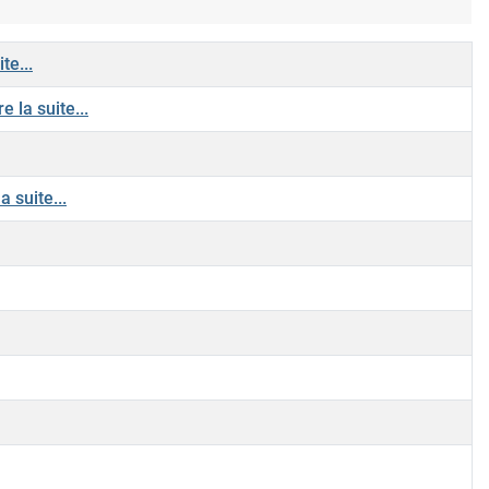
te...
e la suite...
a suite...